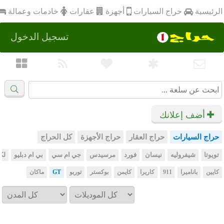
أجهزة
الرئيسية
عقارات
خادمات وعمالة
حراج السيارات
تسجيل الدخول
أضف إعلانك
حراج السيارات
حراج العقار
حراج الأجهزة
كل الحراج
تويوتا
شيفروليه
نيسان
فورد
مرسيدس
جي ام سي
بي ام دبليو
لك
كايين
باناميرا
911
كاريرا
كايمن
بوكستر
توربو
GT
ماكان