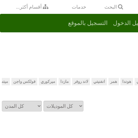
خدمات
البحث
أقسام أكثر...
ل الدخول
التسجيل بالموقع
هوندا
همر
انفنيتي
لاند روفر
مازدا
ميركوري
فولكس واجن
ميتس