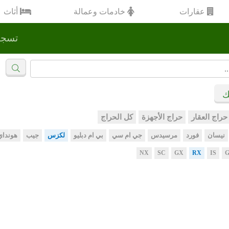
عقارات
خادمات وعمالة
أثاث
تسجي
ك
حراج العقار
حراج الأجهزة
كل الحراج
نيسان
فورد
مرسيدس
جي ام سي
بي ام دبليو
لكزس
جيب
هونداي
NX
SC
GX
RX
IS
G