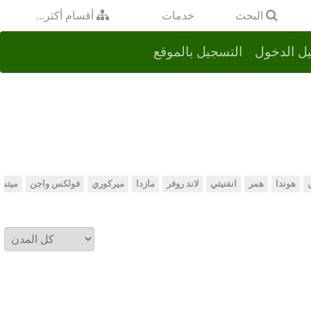
خدمات
البحث
أقسام أكثر...
ل الدخول
التسجيل بالموقع
هوندا
همر
انفنيتي
لاند روفر
مازدا
ميركوري
فولكس واجن
ميتس