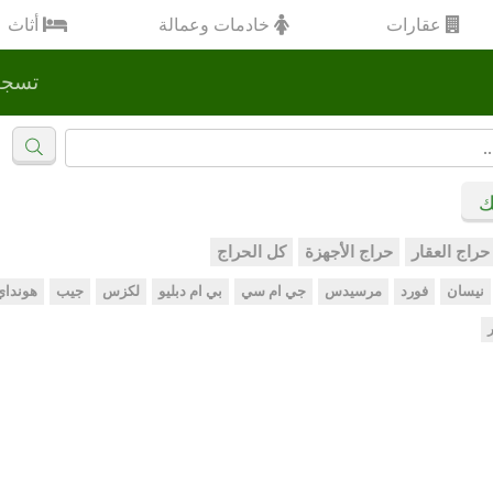
عقارات
خادمات وعمالة
أثاث
تسجي
ك
حراج العقار
حراج الأجهزة
كل الحراج
نيسان
فورد
مرسيدس
جي ام سي
بي ام دبليو
لكزس
جيب
هونداي